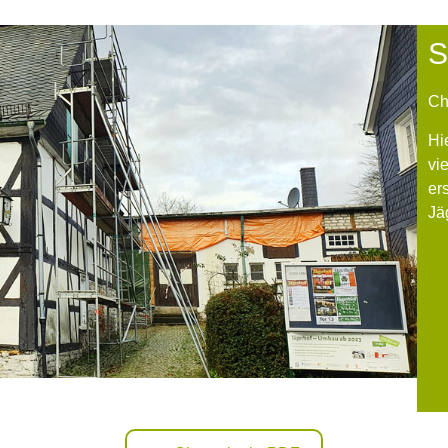
S
Ch
Hi
vi
er
Jä