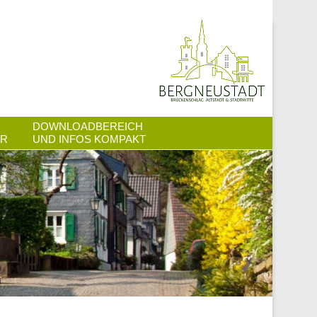
Stadtteilbüro
Bergneustad
DOWNLOADBEREICH
ER
UND INFOS KOMPAKT